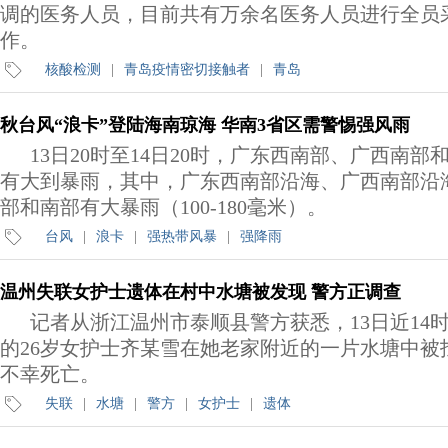
调的医务人员，目前共有万余名医务人员进行全员
作。
核酸检测
|
青岛疫情密切接触者
|
青岛
秋台风“浪卡”登陆海南琼海 华南3省区需警惕强风雨
13日20时至14日20时，广东西南部、广西南
有大到暴雨，其中，广东西南部沿海、广西南部沿
部和南部有大暴雨（100-180毫米）。
台风
|
浪卡
|
强热带风暴
|
强降雨
温州失联女护士遗体在村中水塘被发现 警方正调查
记者从浙江温州市泰顺县警方获悉，13日近14
的26岁女护士齐某雪在她老家附近的一片水塘中被
不幸死亡。
失联
|
水塘
|
警方
|
女护士
|
遗体