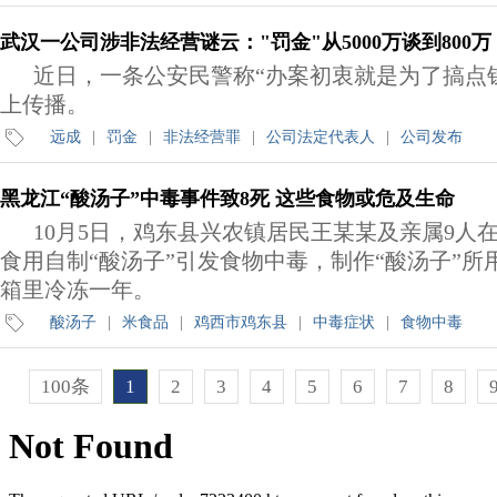
武汉一公司涉非法经营谜云："罚金"从5000万谈到800万
近日，一条公安民警称“办案初衷就是为了搞点
上传播。
远成
|
罚金
|
非法经营罪
|
公司法定代表人
|
公司发布
黑龙江“酸汤子”中毒事件致8死 这些食物或危及生命
10月5日，鸡东县兴农镇居民王某某及亲属9人
食用自制“酸汤子”引发食物中毒，制作“酸汤子”所
箱里冷冻一年。
酸汤子
|
米食品
|
鸡西市鸡东县
|
中毒症状
|
食物中毒
100条
1
2
3
4
5
6
7
8