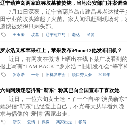
辽宁葫芦岛两家庭称坟墓被焚烧，当地公安部门并案调
7月12日深夜，辽宁省葫芦岛市建昌县老达杖子
田守业的坟头蹿起了火苗。家人闻讯赶到现场时，
遗骸被烧得只剩头部。
王玉奎
|
坟墓
|
辽宁葫芦岛
|
老达
|
民警
罗永浩又和苹果杠上，苹果发布iPhone12他发布旧机？
近日，有网友在微博上晒出在线下某广场看到
报上写有“I AM BACK”“罗永浩”“旧机发布会”等字
罗永浩
|
一哥
|
旧机发布会
|
脱口秀大会
|
2019年
六旬阿姨迷恋抖音"靳东" 称其已向全国宣布了喜欢她
​近日，一位六旬女士迷上了一个自称“演员靳东
她深信“靳东”已经爱上自己，不光每天从早看到晚
求与偶像的“爱情”离家出走。
靳东
|
爱情
|
偶像
|
离家出走
|
帐号