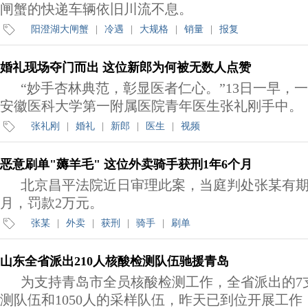
闸蟹的快递车辆依旧川流不息。
阳澄湖大闸蟹
|
冷遇
|
大规格
|
销量
|
报复
婚礼现场夺门而出 这位新郎为何被无数人点赞
“妙手杏林典范，彰显医者仁心。”13日一早，
安徽医科大学第一附属医院青年医生张礼刚手中。
张礼刚
|
婚礼
|
新郎
|
医生
|
视频
恶意刷单"薅羊毛" 这位外卖骑手获刑1年6个月
北京昌平法院近日审理此案，当庭判处张某有期
月，罚款2万元。
张某
|
外卖
|
获刑
|
骑手
|
刷单
山东全省派出210人核酸检测队伍驰援青岛
为支持青岛市全员核酸检测工作，全省派出的7支
测队伍和1050人的采样队伍，昨天已到位开展工作